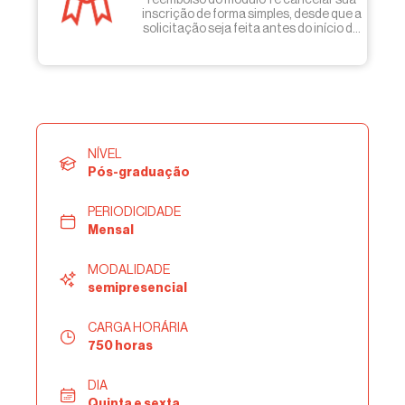
inscrição de forma simples, desde que a
solicitação seja feita antes do início do
módulo 2.
NÍVEL
Pós-graduação
PERIODICIDADE
Mensal
MODALIDADE
semipresencial
CARGA HORÁRIA
750 horas
DIA
Quinta e sexta