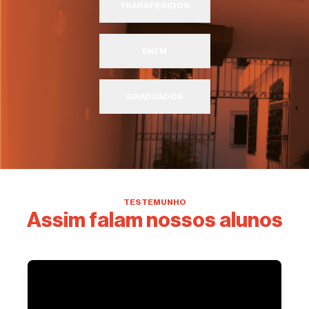
TRANSFERIDOS
ENEM
GRADUADOS
TESTEMUNHO
Assim falam nossos alunos