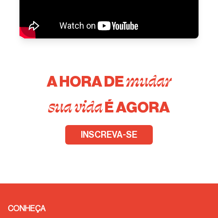
mudar
A HORA DE
sua vida
É AGORA
INSCREVA-SE
CONHEÇA