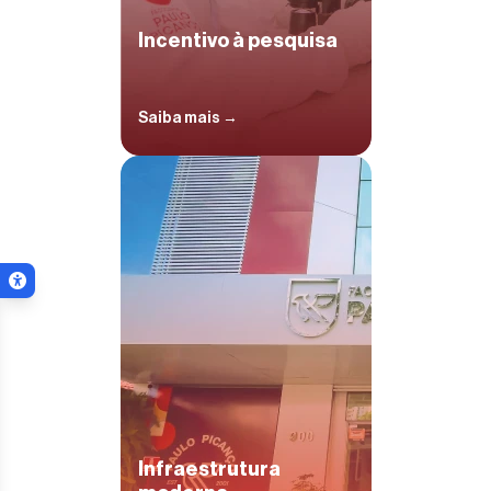
Incentivo à pesquisa
Saiba mais →
Menu de acessibilidade
ar menu
Infraestrutura