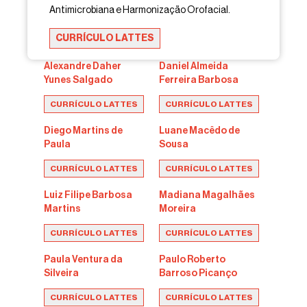
Antimicrobiana e Harmonização Orofacial.
CURRÍCULO LATTES
Alexandre Daher
Daniel Almeida
Yunes Salgado
Ferreira Barbosa
CURRÍCULO LATTES
CURRÍCULO LATTES
Diego Martins de
Luane Macêdo de
Paula
Sousa
CURRÍCULO LATTES
CURRÍCULO LATTES
Luiz Filipe Barbosa
Madiana Magalhães
Martins
Moreira
CURRÍCULO LATTES
CURRÍCULO LATTES
Paula Ventura da
Paulo Roberto
Silveira
Barroso Picanço
CURRÍCULO LATTES
CURRÍCULO LATTES